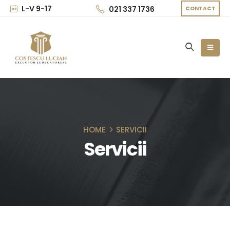
L-V 9-17
021 337 1736
CONTACT
HOME
SERVICII
Servicii