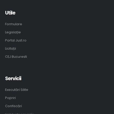
Utile
Formulare
Legislație
Portal Just.ro
Licitații
CEJ Bucuresti
Servicii
Executări Silite
Popriri
Confiscări