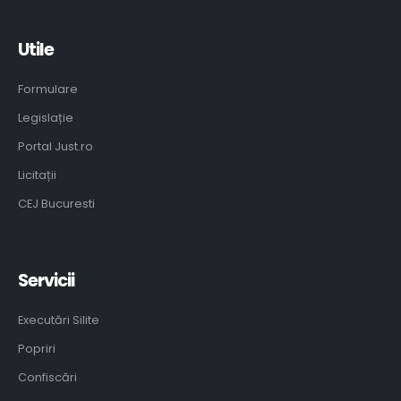
Utile
Formulare
Legislație
Portal Just.ro
Licitații
CEJ Bucuresti
Servicii
Executări Silite
Popriri
Confiscări