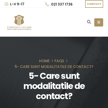
L-V 9-17
021 337 1736
CONTACT
HOME
FAQS
5- CARE SUNT MODALITATILE DE CONTACT?
5- Care sunt
modalitatile de
contact?